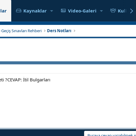
lar
Kaynaklar
Video-Galeri
Kullanıc
 Geçiş Sınavları Rehberi
Ders Notları
i ?CEVAP: İtil Bulgarları
Buraya cevap yazabilmek iç