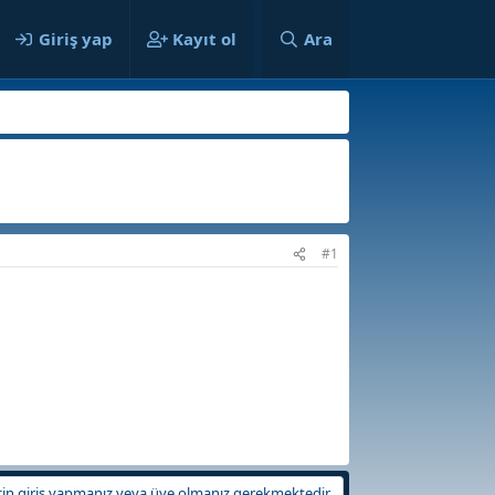
ılar
Giriş yap
Kayıt ol
Ara
#1
in giriş yapmanız veya üye olmanız gerekmektedir.