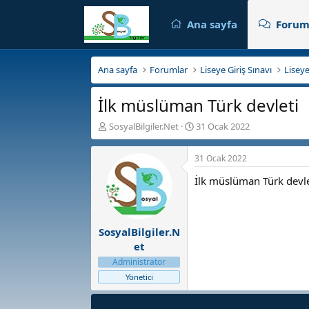
Ana sayfa
Forum
Ana sayfa
Forumlar
Liseye Giriş Sınavı
Liseye
İlk müslüman Türk devleti
K
B
SosyalBilgiler.Net
31 Ocak 2022
o
a
n
ş
31 Ocak 2022
b
l
u
a
İlk müslüman Türk devlet
y
n
u
g
b
ı
a
ç
SosyalBilgiler.N
ş
t
et
l
a
Administrator
a
r
t
i
Yönetici
a
h
n
i