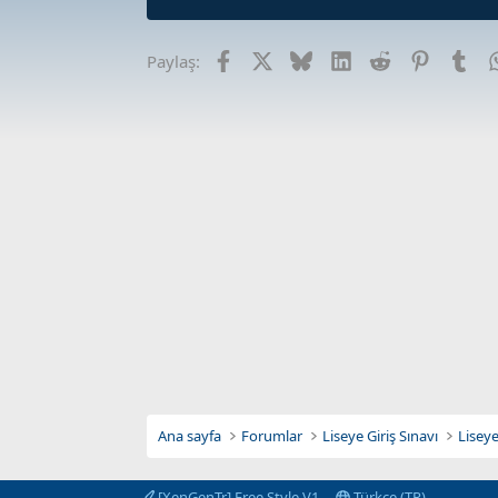
Facebook
X
Bluesky
LinkedIn
Reddit
Pinterest
Tum
Paylaş:
Ana sayfa
Forumlar
Liseye Giriş Sınavı
Liseye
[XenGenTr] Free Style V1
Türkçe (TR)