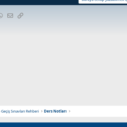
blr
WhatsApp
E-posta
Link
 Geçiş Sınavları Rehberi
Ders Notları