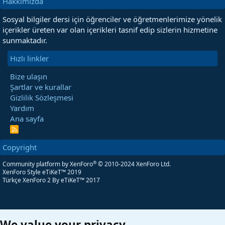
Hakkımızda
Sosyal bilgiler dersi için öğrenciler ve öğretmenlerimize yönelik
içerikler üreten var olan içerikleri tasnif edip sizlerin hizmetine
sunmaktadır.
Hızlı linkler
Bize ulaşın
Şartlar ve kurallar
Gizlilik Sözleşmesi
Yardım
Ana sayfa
R
S
S
Copyright
®
Community platform by XenForo
© 2010-2024 XenForo Ltd.
XenForo Style eTiKeT™ 2019
Türkçe XenForo 2
By eTiKeT™ 2017
We value your privacy