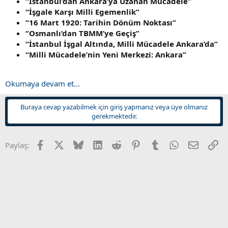
“İstanbul’dan Ankara’ya Uzanan Mücadele”
“İşgale Karşı Milli Egemenlik”
“16 Mart 1920: Tarihin Dönüm Noktası”
“Osmanlı’dan TBMM’ye Geçiş”
“İstanbul İşgal Altında, Milli Mücadele Ankara’da”
“Milli Mücadele’nin Yeni Merkezi: Ankara”
Okumaya devam et...
Buraya cevap yazabilmek için giriş yapmanız veya üye olmanız
gerekmektedir.
Facebook
X
Bluesky
LinkedIn
Reddit
Pinterest
Tumblr
WhatsApp
E-posta
Li
Paylaş: