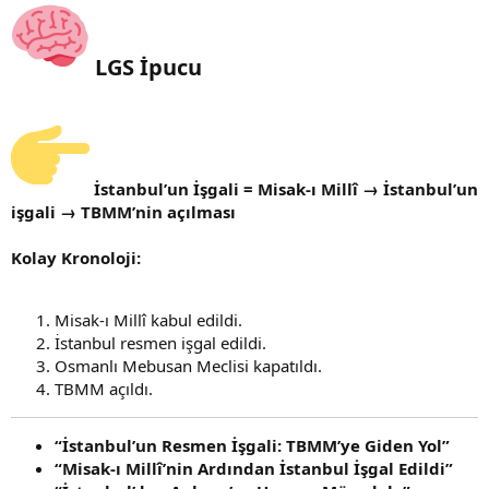
LGS İpucu
İstanbul’un İşgali = Misak-ı Millî → İstanbul’un
işgali → TBMM’nin açılması
Kolay Kronoloji:
Misak-ı Millî kabul edildi.
İstanbul resmen işgal edildi.
Osmanlı Mebusan Meclisi kapatıldı.
TBMM açıldı.
“İstanbul’un Resmen İşgali: TBMM’ye Giden Yol”
“Misak-ı Millî’nin Ardından İstanbul İşgal Edildi”