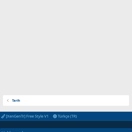
Tarih
[XenGenTr] Free Style V1
Türkçe (TR)