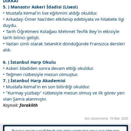
DİKKAT
5. ) Manastır Askeri İdadisi (Lisesi)
• Mustafa Kemal'in lise eğitimini aldığı okuldur.
• Arkadaşı Ömer Naci’den etkilenip edebiyata ve hitabete ilgi
duydu.
• Tarih Öğretmeni Kolağası Mehmet Tevfik Bey’in etkisiyle
tarih bilinci gelişti.
• Yazları izinli olarak Selanik'e döndüğünde Fransızca dersleri
aldı.
6. ) İstanbul Harp Okulu
• Askeri İdadiden sonra devam ettiği okuldur.
• Teğmen rütbesiyle mezun olmuştur.
7. ) İstanbul Harp Akademisi
• Mustafa Kemal'in en son bitirdiği okuldur.
• "Kurmay yüzbaşı" rütbesiyle mezun olmuş ve ilk görev yeri
olan Şam'a atanmıştır.
Kaynak:
faraklith
Son düzenleme:
10 Mar 2020
Buraya cevap yazabilmek için giriş yapmanız veya üye olmanız