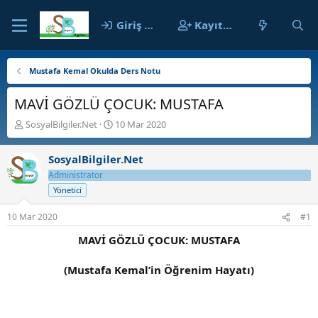
Giriş yap
Kayıt ol
Mustafa Kemal Okulda Ders Notu
MAVİ GÖZLÜ ÇOCUK: MUSTAFA
K
B
SosyalBilgiler.Net
10 Mar 2020
o
a
n
ş
SosyalBilgiler.Net
b
l
u
a
Administrator
y
n
Yönetici
u
g
b
ı
10 Mar 2020
#1
a
ç
ş
t
MAVİ GÖZLÜ ÇOCUK: MUSTAFA
l
a
a
r
(Mustafa Kemal’in Öğrenim Hayatı)
t
i
a
h
n
i