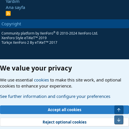
Yardım
Ana sayfa
R
S
S
Copyright
®
Community platform by XenForo
© 2010-2024 XenForo Ltd.
XenForo Style eTiKeT™ 2019
Türkçe XenForo 2
By eTiKeT™ 2017
We value your privacy
We use essential
cookies
to make this site work, and optional
cookies to enhance your experience.
See further information and configure your preferences
Üst
Accept all cookies
Alt
Reject optional cookies