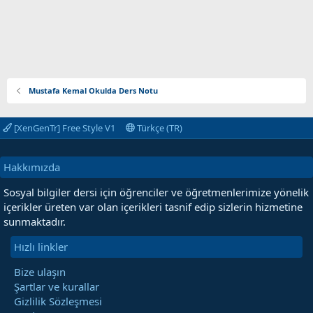
Mustafa Kemal Okulda Ders Notu
[XenGenTr] Free Style V1
Türkçe (TR)
Hakkımızda
Sosyal bilgiler dersi için öğrenciler ve öğretmenlerimize yönelik
içerikler üreten var olan içerikleri tasnif edip sizlerin hizmetine
sunmaktadır.
Hızlı linkler
Bize ulaşın
Şartlar ve kurallar
Gizlilik Sözleşmesi