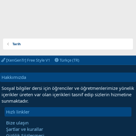
Tarih
[XenGenTr] Free Style V1
Türkçe (TR)
Hakkımızda
Sosyal bilgiler dersi için öğrenciler ve öğretmenlerimize yönelik
içerikler üreten var olan içerikleri tasnif edip sizlerin hizmetine
sunmaktadır.
Hızlı linkler
Bize ulaşın
Şartlar ve kurallar
Gizlilik Sözleşmesi