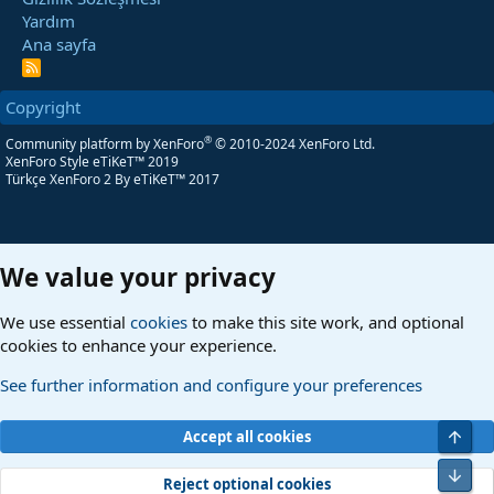
Yardım
Ana sayfa
R
S
S
Copyright
®
Community platform by XenForo
© 2010-2024 XenForo Ltd.
XenForo Style eTiKeT™ 2019
Türkçe XenForo 2
By eTiKeT™ 2017
We value your privacy
We use essential
cookies
to make this site work, and optional
cookies to enhance your experience.
See further information and configure your preferences
Üst
Accept all cookies
Alt
Reject optional cookies