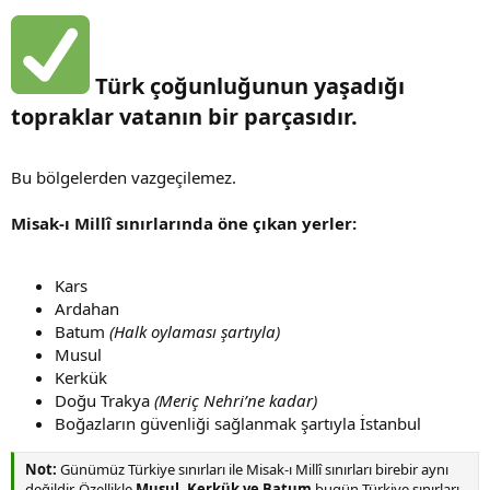
Türk çoğunluğunun yaşadığı
topraklar vatanın bir parçasıdır.
Bu bölgelerden vazgeçilemez.
Misak-ı Millî sınırlarında öne çıkan yerler:
Kars
Ardahan
Batum
(Halk oylaması şartıyla)
Musul
Kerkük
Doğu Trakya
(Meriç Nehri’ne kadar)
Boğazların güvenliği sağlanmak şartıyla İstanbul
Not:
Günümüz Türkiye sınırları ile Misak-ı Millî sınırları birebir aynı
değildir. Özellikle
Musul, Kerkük ve Batum
bugün Türkiye sınırları