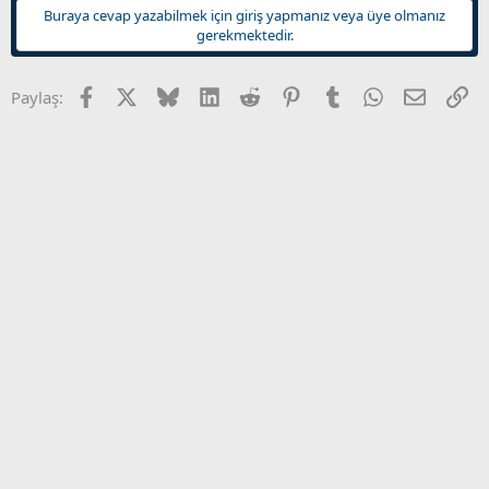
Buraya cevap yazabilmek için giriş yapmanız veya üye olmanız
gerekmektedir.
Facebook
X
Bluesky
LinkedIn
Reddit
Pinterest
Tumblr
WhatsApp
E-posta
Li
Paylaş: