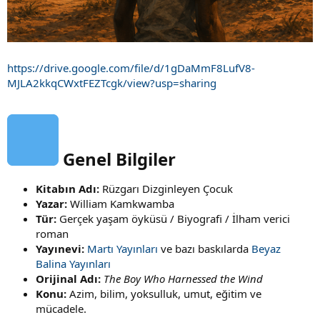
https://drive.google.com/file/d/1gDaMmF8LufV8-
MJLA2kkqCWxtFEZTcgk/view?usp=sharing
Genel Bilgiler​
Kitabın Adı:
Rüzgarı Dizginleyen Çocuk
Yazar:
William Kamkwamba
Tür:
Gerçek yaşam öyküsü / Biyografi / İlham verici
roman
Yayınevi:
Martı Yayınları
ve bazı baskılarda
Beyaz
Balina Yayınları
Orijinal Adı:
The Boy Who Harnessed the Wind
Konu:
Azim, bilim, yoksulluk, umut, eğitim ve
mücadele.