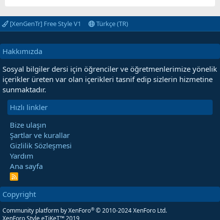
[XenGenTr] Free Style V1
Türkçe (TR)
Hakkımızda
Sosyal bilgiler dersi için öğrenciler ve öğretmenlerimize yönelik
içerikler üreten var olan içerikleri tasnif edip sizlerin hizmetine
sunmaktadır.
Hızlı linkler
Bize ulaşın
Şartlar ve kurallar
Gizlilik Sözleşmesi
Yardım
Ana sayfa
R
S
S
Copyright
®
Community platform by XenForo
© 2010-2024 XenForo Ltd.
XenForo Style eTiKeT™ 2019