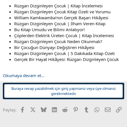
Rüzgarı Dizginleyen Çocuk | Kitap İncelemesi
Rüzgarı Dizginleyen Çocuk Kitap Özeti ve Yorumu
William Kamkwamba’nın Gerçek Başarı Hikâyesi
Rüzgarı Dizginleyen Çocuk | İlham Veren Kitap
Bu Kitap Umudu ve Bilimi Anlatıyor!
Çöplerden Elektrik Üreten Çocuk | Kitap İncelemesi
Rüzgarı Dizginleyen Çocuk Neden Okunmalı?
Bir Çocuğun Dünyayı Değiştiren Hikâyesi
Rüzgarı Dizginleyen Çocuk | 5 Dakikada Kitap Özeti
Gerçek Bir Hayat Hikâyesi: Rüzgarı Dizginleyen Çocuk
Okumaya devam et...
Buraya cevap yazabilmek için giriş yapmanız veya üye olmanız
gerekmektedir.
Facebook
X
Bluesky
LinkedIn
Reddit
Pinterest
Tumblr
WhatsApp
E-posta
Li
Paylaş: