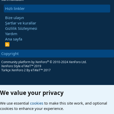
Hızlı linkler
Bize ulaşın
Şartlar ve kurallar
Gizlilik Sözleşmesi
Yardım
Ana sayfa
R
S
S
Copyright
®
Community platform by XenForo
© 2010-2024 XenForo Ltd.
XenForo Style eTiKeT™ 2019
Türkçe XenForo 2
By eTiKeT™ 2017
We value your privacy
We use essential
cookies
to make this site work, and optional
cookies to enhance your experience.