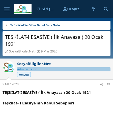
Giriş yap
Kayıt ol
Ya İstiklal Ya Ölüm Genel Ders Notu
TEŞKİLAT-I ESASİYE ( İlk Anayasa ) 20 Ocak
1921
K
B
SosyalBilgiler.Net
9 Mar 2020
o
a
n
ş
SosyalBilgiler.Net
b
l
u
a
Administrator
y
n
Yönetici
u
g
b
ı
9 Mar 2020
#1
a
ç
ş
t
TEŞKİLAT-I ESASİYE ( İlk Anayasa ) 20 Ocak 1921
l
a
a
r
Teşkilat- I Esasiye’nin Kabul Sebepleri
t
i
a
h