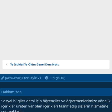
Ya İstiklal Ya Ölüm Genel Ders Notu
[XenGenTr] Free Style V1
Türkçe (TR)
Hakkımızda
Sosyal bilgiler dersi için öğrenciler ve öğretmenlerimize yönelik
içerikler üreten var olan içerikleri tasnif edip sizlerin hizmetine
sunmaktadır.