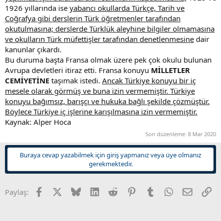
1926 yıllarında ise
yabancı okullarda Türkçe, Tarih ve
Coğrafya gibi derslerin Türk öğretmenler tarafından
okutulmasına; derslerde Türklük aleyhine bilgiler olmamasına
ve okulların Türk müfettişler tarafından denetlenmesine
dair
kanunlar çıkardı.
Bu duruma başta Fransa olmak üzere pek çok okulu bulunan
Avrupa devletleri itiraz etti. Fransa konuyu
MİLLETLER
CEMİYETİNE
taşımak istedi.
Ancak Türkiye konuyu bir iç
mesele olarak görmüş ve buna izin vermemiştir. Türkiye
konuyu bağımsız, barışçı ve hukuka bağlı şekilde çözmüştür.
Böylece Türkiye iç işlerine karışılmasına izin vermemiştir.
Kaynak: Alper Hoca
Son düzenleme:
8 Mar 2020
Buraya cevap yazabilmek için giriş yapmanız veya üye olmanız
gerekmektedir.
Facebook
X
Bluesky
LinkedIn
Reddit
Pinterest
Tumblr
WhatsApp
E-posta
Li
Paylaş: