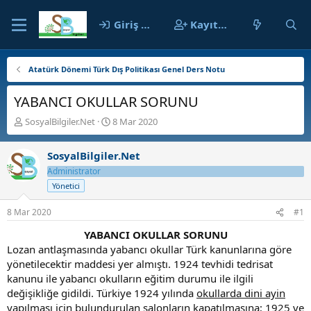
Giriş yap
Kayıt ol
Atatürk Dönemi Türk Dış Politikası Genel Ders Notu
YABANCI OKULLAR SORUNU
K
B
SosyalBilgiler.Net
8 Mar 2020
o
a
n
ş
SosyalBilgiler.Net
b
l
u
a
Administrator
y
n
Yönetici
u
g
b
ı
8 Mar 2020
#1
a
ç
ş
t
YABANCI OKULLAR SORUNU
l
a
Lozan antlaşmasında yabancı okullar Türk kanunlarına göre
a
r
yönetilecektir maddesi yer almıştı. 1924 tevhidi tedrisat
t
i
kanunu ile yabancı okulların eğitim durumu ile ilgili
a
h
değişikliğe gidildi. Türkiye 1924 yılında
okullarda dini ayin
n
i
yapılması için bulundurulan salonların kapatılmasına;
1925 ve