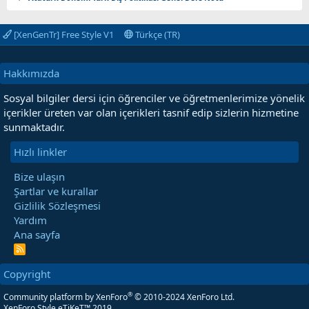
[XenGenTr] Free Style V1
Türkçe (TR)
Hakkımızda
Sosyal bilgiler dersi için öğrenciler ve öğretmenlerimize yönelik
içerikler üreten var olan içerikleri tasnif edip sizlerin hizmetine
sunmaktadır.
Hızlı linkler
Bize ulaşın
Şartlar ve kurallar
Gizlilik Sözleşmesi
Yardım
Ana sayfa
R
S
S
Copyright
®
Community platform by XenForo
© 2010-2024 XenForo Ltd.
XenForo Style eTiKeT™ 2019