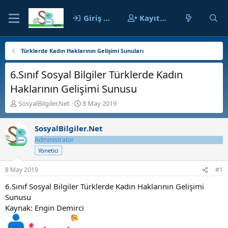
Giriş yap
Kayıt ol
Türklerde Kadın Haklarının Gelişimi Sunuları
6.Sınıf Sosyal Bilgiler Türklerde Kadın
Haklarının Gelişimi Sunusu
K
B
SosyalBilgiler.Net
8 May 2019
o
a
n
ş
SosyalBilgiler.Net
b
l
u
a
Administrator
y
n
Yönetici
u
g
b
ı
8 May 2019
#1
a
ç
ş
t
6.Sınıf Sosyal Bilgiler Türklerde Kadın Haklarının Gelişimi
l
a
Sunusu
a
r
Kaynak: Engin Demirci
t
i
a
h