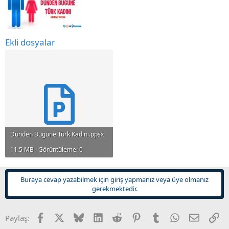
n
i
Ekli dosyalar
Dünden Bugüne Türk Kadını.ppsx
11.5 MB · Görüntüleme: 0
Buraya cevap yazabilmek için giriş yapmanız veya üye olmanız
gerekmektedir.
Facebook
X
Bluesky
LinkedIn
Reddit
Pinterest
Tumblr
WhatsApp
E-posta
Li
Paylaş: