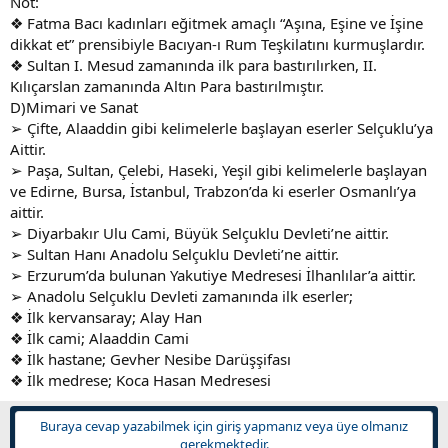
Not:
❖ Fatma Bacı kadınları eğitmek amaçlı “Aşına, Eşine ve İşine
dikkat et” prensibiyle Bacıyan-ı Rum Teşkilatını kurmuşlardır.
❖ Sultan I. Mesud zamanında ilk para bastırılırken, II.
Kılıçarslan zamanında Altın Para bastırılmıştır.
D)Mimari ve Sanat
➢ Çifte, Alaaddin gibi kelimelerle başlayan eserler Selçuklu’ya
Aittir.
➢ Paşa, Sultan, Çelebi, Haseki, Yeşil gibi kelimelerle başlayan
ve Edirne, Bursa, İstanbul, Trabzon’da ki eserler Osmanlı’ya
aittir.
➢ Diyarbakır Ulu Cami, Büyük Selçuklu Devleti’ne aittir.
➢ Sultan Hanı Anadolu Selçuklu Devleti’ne aittir.
➢ Erzurum’da bulunan Yakutiye Medresesi İlhanlılar’a aittir.
➢ Anadolu Selçuklu Devleti zamanında ilk eserler;
❖ İlk kervansaray; Alay Han
❖ İlk cami; Alaaddin Cami
❖ İlk hastane; Gevher Nesibe Darüşşifası
❖ İlk medrese; Koca Hasan Medresesi
Buraya cevap yazabilmek için giriş yapmanız veya üye olmanız
gerekmektedir.