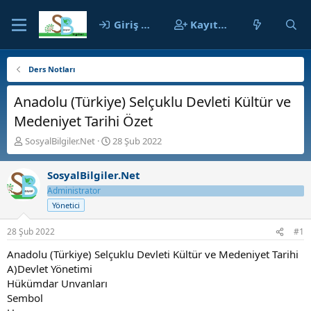
Giriş yap
Kayıt ol
Ders Notları
Anadolu (Türkiye) Selçuklu Devleti Kültür ve
Medeniyet Tarihi Özet
K
B
SosyalBilgiler.Net
28 Şub 2022
o
a
n
ş
SosyalBilgiler.Net
b
l
u
a
Administrator
y
n
Yönetici
u
g
b
ı
28 Şub 2022
#1
a
ç
ş
t
Anadolu (Türkiye) Selçuklu Devleti Kültür ve Medeniyet Tarihi
l
a
A)Devlet Yönetimi
a
r
Hükümdar Unvanları
t
i
Sembol
a
h