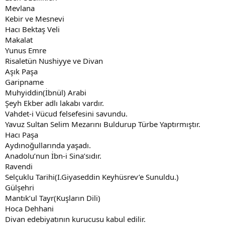
Mevlana
Kebir ve Mesnevi
Hacı Bektaş Veli
Makalat
Yunus Emre
Risaletün Nushiyye ve Divan
Aşık Paşa
Garipname
Muhyiddin(İbnül) Arabi
Şeyh Ekber adlı lakabı vardır.
Vahdet-i Vücud felsefesini savundu.
Yavuz Sultan Selim Mezarını Buldurup Türbe Yaptırmıştır.
Hacı Paşa
Aydınoğullarında yaşadı.
Anadolu’nun İbn-i Sina’sıdır.
Ravendi
Selçuklu Tarihi(I.Giyaseddin Keyhüsrev’e Sunuldu.)
Gülşehri
Mantık’ul Tayr(Kuşların Dili)
Hoca Dehhani
Divan edebiyatının kurucusu kabul edilir.