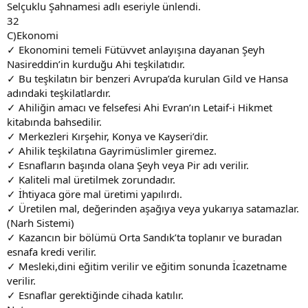
Selçuklu Şahnamesi adlı eseriyle ünlendi.
32
C)Ekonomi
✓ Ekonomini temeli Fütüvvet anlayışına dayanan Şeyh
Nasireddin’in kurduğu Ahi teşkilatıdır.
✓ Bu teşkilatın bir benzeri Avrupa’da kurulan Gild ve Hansa
adındaki teşkilatlardır.
✓ Ahiliğin amacı ve felsefesi Ahi Evran’ın Letaif-i Hikmet
kitabında bahsedilir.
✓ Merkezleri Kırşehir, Konya ve Kayseri’dir.
✓ Ahilik teşkilatına Gayrimüslimler giremez.
✓ Esnafların başında olana Şeyh veya Pir adı verilir.
✓ Kaliteli mal üretilmek zorundadır.
✓ İhtiyaca göre mal üretimi yapılırdı.
✓ Üretilen mal, değerinden aşağıya veya yukarıya satamazlar.
(Narh Sistemi)
✓ Kazancın bir bölümü Orta Sandık’ta toplanır ve buradan
esnafa kredi verilir.
✓ Mesleki,dini eğitim verilir ve eğitim sonunda İcazetname
verilir.
✓ Esnaflar gerektiğinde cihada katılır.