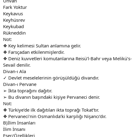
Unvan
n
i
Fark Yoktur
Keykavus
Keyhüsrev
Keykubad
Rükneddin
Not:
❖ Key kelimesi Sultan anlamına gelir.
❖ Farsçadan etkilenmişlerdir.
❖ Deniz kuvvetleri komutanlarına Reisü’l-Bahr veya Melikü’s-
Sevail denilir.
Divan-ı Ala
✓ Devlet meselelerinin görüşüldüğü divandır.
Divan-ı Pervane
➢ İkta toprağını dağıtır.
➢ Bu divanın başındaki kişiye Pervaneci denir.
Not:
❖ Türkiye’de ilk dağıtılan ikta toprağı Tokat’tır.
❖ Pervaneci’nin Osmanlıda’ki karşılığı Nişancı’dır.
B)İlim İnsanları
İlim İnsanı
Eser/Özellikleri