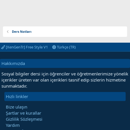
Ders Notları
[XenGenTr] Free Style V1
Türkçe (TR)
Hakkımızda
Sosyal bilgiler dersi için öğrenciler ve öğretmenlerimize yönelik
içerikler üreten var olan içerikleri tasnif edip sizlerin hizmetine
sunmaktadır.
Hızlı linkler
Bize ulaşın
Şartlar ve kurallar
Gizlilik Sözleşmesi
Yardım