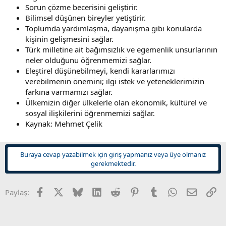
Sorun çözme becerisini geliştirir.
Bilimsel düşünen bireyler yetiştirir.
Toplumda yardımlaşma, dayanışma gibi konularda
kişinin gelişmesini sağlar.
Türk milletine ait bağımsızlık ve egemenlik unsurlarının
neler olduğunu öğrenmemizi sağlar.
Eleştirel düşünebilmeyi, kendi kararlarımızı
verebilmenin önemini; ilgi istek ve yeteneklerimizin
farkına varmamızı sağlar.
Ülkemizin diğer ülkelerle olan ekonomik, kültürel ve
sosyal ilişkilerini öğrenmemizi sağlar.
Kaynak: Mehmet Çelik
Buraya cevap yazabilmek için giriş yapmanız veya üye olmanız
gerekmektedir.
Facebook
X
Bluesky
LinkedIn
Reddit
Pinterest
Tumblr
WhatsApp
E-posta
Li
Paylaş: