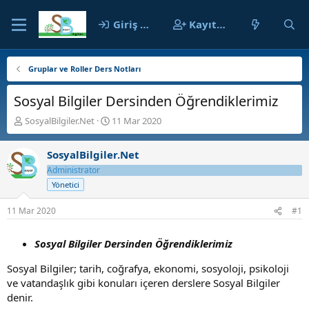
Giriş yap
Kayıt ol
Gruplar ve Roller Ders Notları
Sosyal Bilgiler Dersinden Öğrendiklerimiz
K
B
SosyalBilgiler.Net
11 Mar 2020
o
a
n
ş
SosyalBilgiler.Net
b
l
u
a
Administrator
y
n
Yönetici
u
g
b
ı
11 Mar 2020
#1
a
ç
ş
t
Sosyal Bilgiler Dersinden Öğrendiklerimiz
l
a
a
r
Sosyal Bilgiler; tarih, coğrafya, ekonomi, sosyoloji, psikoloji
t
i
a
h
ve vatandaşlık gibi konuları içeren derslere Sosyal Bilgiler
n
i
denir.