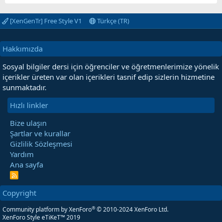
[XenGenTr] Free Style V1
Türkçe (TR)
Hakkımızda
Sosyal bilgiler dersi için öğrenciler ve öğretmenlerimize yönelik
içerikler üreten var olan içerikleri tasnif edip sizlerin hizmetine
sunmaktadır.
Hızlı linkler
Bize ulaşın
Şartlar ve kurallar
Gizlilik Sözleşmesi
Yardım
Ana sayfa
R
S
S
Copyright
®
Community platform by XenForo
© 2010-2024 XenForo Ltd.
XenForo Style eTiKeT™ 2019